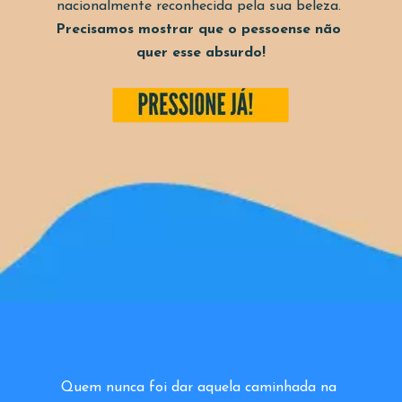
nacionalmente reconhecida pela sua beleza. 
Precisamos mostrar que o pessoense não 
quer esse absurdo!
Quem nunca foi dar aquela caminhada na 