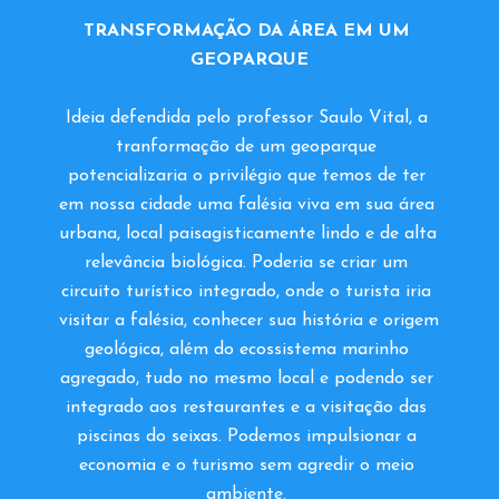
TRANSFORMAÇÃO DA ÁREA EM UM 
GEOPARQUE
Ideia defendida pelo professor Saulo Vital, a 
tranformação de um geoparque 
potencializaria o privilégio que temos de ter 
em nossa cidade uma falésia viva em sua área 
urbana, local paisagisticamente lindo e de alta 
relevância biológica. Poderia se criar um 
circuito turístico integrado, onde o turista iria 
visitar a falésia, conhecer sua história e origem 
geológica, além do ecossistema marinho 
agregado, tudo no mesmo local e podendo ser 
integrado aos restaurantes e a visitação das 
piscinas do seixas. Podemos impulsionar a 
economia e o turismo sem agredir o meio 
ambiente. 