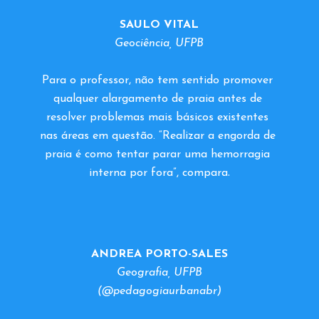
S﻿AULO VITAL
G﻿eociência, UFPB
Para o professor, não tem sentido promover 
qualquer alargamento de praia antes de 
resolver problemas mais básicos existentes 
nas áreas em questão. “Realizar a engorda de 
praia é como tentar parar uma hemorragia 
.
interna por fora”, compara
ANDREA PORTO-SALES
G﻿eografia, UFPB
(@pedagogiaurbanabr)