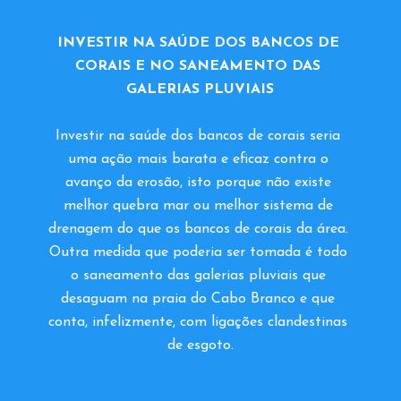
INVESTIR NA SAÚDE DOS BANCOS DE 
CORAIS E NO SANEAMENTO DAS 
GALERIAS PLUVIAIS
Investir na saúde dos bancos de corais seria 
uma ação mais barata e eficaz contra o 
avanço da erosão, isto porque não existe 
melhor quebra mar ou melhor sistema de 
drenagem do que os bancos de corais da área. 
Outra medida que poderia ser tomada é todo 
o saneamento das galerias pluviais que 
desaguam na praia do Cabo Branco e que 
conta, infelizmente, com ligações clandestinas 
de esgoto.