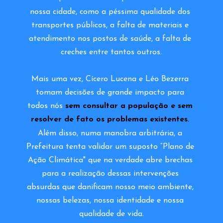
nossa cidade, como a péssima qualidade dos 
transportes públicos, a falta de materiais e 
atendimento nos postos de saúde, a falta de 
creches entre tantos outros.
Mais uma vez, Cícero Lucena e Léo Bezerra 
tomam decisões de grande impacto para 
todos nós 
sem consultar a população e sem 
resolver de fato os problemas existentes
.
Além disso, numa manobra arbitrária, a 
Prefeitura tenta validar um suposto “Plano de 
Ação Climática" que na verdade abre brechas 
para a realização dessas intervenções 
absurdas que danificam nosso meio ambiente, 
nossas belezas, nossa identidade e nossa 
qualidade de vida.