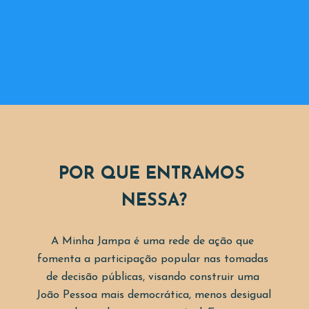
P﻿OR QUE ENTRAMOS 
NESSA?
A Minha Jampa é uma rede de ação que 
fomenta a participação popular nas tomadas 
de decisão públicas, visando construir uma 
João Pessoa mais democrática, menos desigual 