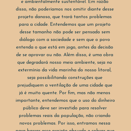
e ambientalmente sustentável. Em razão 
disso, não poderíamos nos omitir diante desse 
projeto danoso, que trará tantos problemas 
para a cidade. Entendemos que um projeto 
desse tamanho não pode ser pensado sem 
diálogo com a sociedade e sem que o povo 
entenda o que está em jogo, antes da decisão 
de se aprovar ou não. Além disso, é uma obra 
que degradará nosso meio ambiente, seja no 
extermínio da vida marinha do nosso litoral, 
seja possibilitando construções que 
prejudiquem a ventilação de uma cidade que 
já é muito quente. Por fim, mas não menos 
importante, entendemos que o uso do dinheiro 
público deve ser investido para resolver 
problemas reais da população, não criando 
novos problemas. Por isso, entramos nessa 