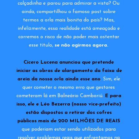
calçadinha e parou para admirar a vista? Ou 
ainda, compartilhou o famoso post sobre 
termos a orla mais bonita do país? Mas, 
infelizmente, essa realidade está ameaçada e 
corremos o risco de não poder mais ostentar 
esse título, 
se não agirmos agora.
Cícero Lucena anunciou que pretende 
iniciar as obras de alargamento da faixa de 
areia da nossa orla ainda esse ano
. 
Sim, ele 
quer cometer o mesmo erro que gestores 
cometeram lá em Balneário Camboriú. 
E para 
isso, ele e Léo Bezerra (nosso vice-prefeito) 
estão dispostos a retirar dos cofres 
públicos mais de 200 MILHÕES DE REAIS
que poderiam estar sendo utilizados para 
resolver problemas reais que enfrentamos na 